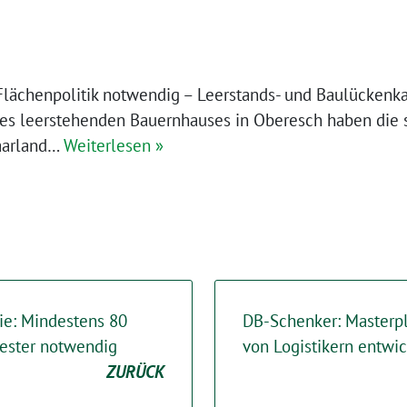
Flächenpolitik notwendig – Leerstands- und Baulückenka
nes leerstehenden Bauernhauses in Oberesch haben die 
Saarland…
Weiterlesen »
ie: Mindestens 80
DB-Schenker: Masterpl
ester notwendig
von Logistikern entwi
ZURÜCK