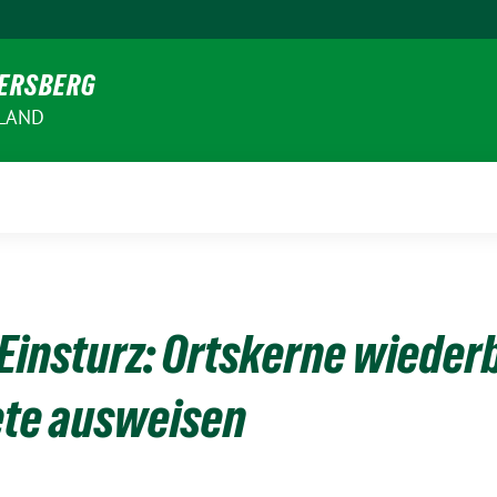
VERSBERG
RLAND
insturz: Ortskerne wiederb
te ausweisen