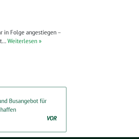
hr in Folge angestiegen –
tt…
Weiterlesen »
und Busangebot für
chaffen
VOR