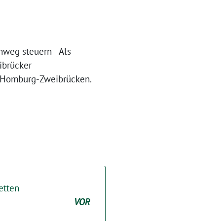
inweg steuern Als
ibrücker
n Homburg-Zweibrücken.
etten
VOR