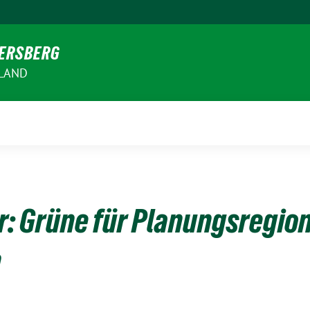
VERSBERG
RLAND
r: Grüne für Planungsregio
n